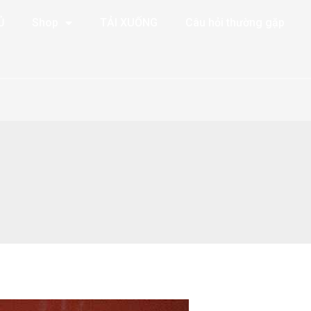
Ủ
Shop
TẢI XUỐNG
Câu hỏi thường gặp