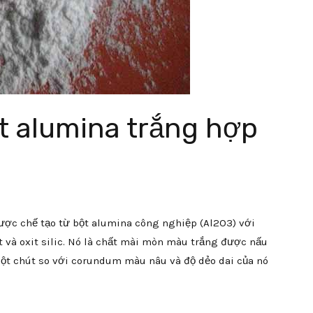
ất alumina trắng hợp
ợc chế tạo từ bột alumina công nghiệp (Al2O3) với
 và oxit silic. Nó là chất mài mòn màu trắng được nấu
một chút so với corundum màu nâu và độ dẻo dai của nó