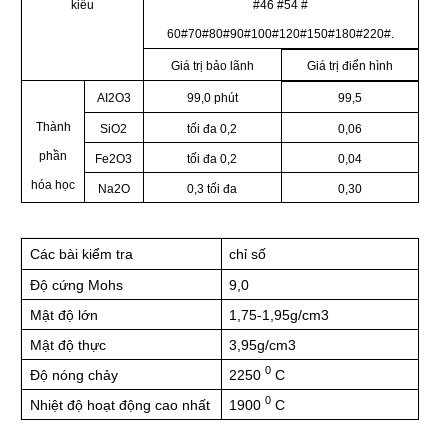
kiểu
#46 #54 #
60#70#80#90#100#120#150#180#220#.
Giá trị bảo lãnh
Giá trị điển hình
AI2O3
99,0 phút
99,5
Thành
SiO2
tối đa 0,2
0,06
phần
Fe2O3
tối đa 0,2
0,04
hóa học
Na2O
0,3 tối đa
0,30
Các bài kiểm tra
chỉ số
Độ cứng Mohs
9,0
Mật độ lớn
1,75-1,95g/cm3
Mật độ thực
3,95g/cm3
0
Độ nóng chảy
2250
C
0
Nhiệt độ hoạt động cao nhất
1900
C