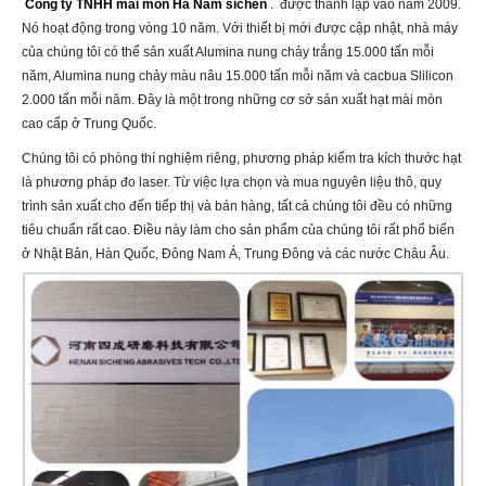
Công ty TNHH mài mòn Hà Nam sichen
.
được thành lập vào năm 2009.
Nó hoạt động trong vòng 10 năm. Với thiết bị mới được cập nhật, nhà máy
của chúng tôi có thể sản xuất Alumina nung chảy trắng 15.000 tấn mỗi
năm, Alumina nung chảy màu nâu 15.000 tấn mỗi năm và cacbua Slilicon
2.000 tấn mỗi năm. Đây là một trong những cơ sở sản xuất hạt mài mòn
cao cấp ở Trung Quốc.
Chúng tôi có phòng thí nghiệm riêng, phương pháp kiểm tra kích thước hạt
là phương pháp đo laser. Từ việc lựa chọn và mua nguyên liệu thô, quy
trình sản xuất cho đến tiếp thị và bán hàng, tất cả chúng tôi đều có những
tiêu chuẩn rất cao. Điều này làm cho sản phẩm của chúng tôi rất phổ biến
ở Nhật Bản, Hàn Quốc, Đông Nam Á, Trung Đông và các nước Châu Âu.