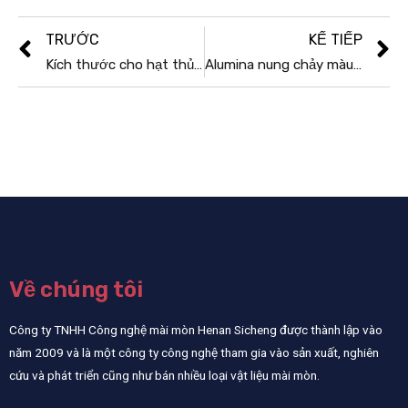
TRƯỚC
KẾ TIẾP
Kích thước cho hạt thủy tinh phun cát
Alumina nung chảy màu nâu mài mòn/BFA/oxit nhôm màu nâu
Về chúng tôi
Công ty TNHH Công nghệ mài mòn Henan Sicheng được thành lập vào
năm 2009 và là một công ty công nghệ tham gia vào sản xuất, nghiên
cứu và phát triển cũng như bán nhiều loại vật liệu mài mòn.