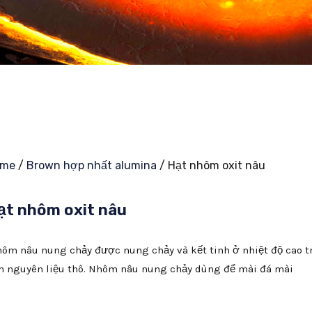
ome
/
Brown hợp nhất alumina
/ Hạt nhôm oxit nâu
ạt nhôm oxit nâu
ôm nâu nung chảy được nung chảy và kết tinh ở nhiệt độ cao tr
m nguyên liệu thô. Nhôm nâu nung chảy dùng để mài đá mài