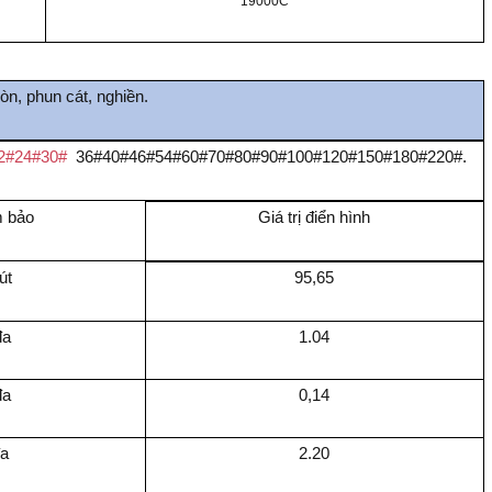
19000C
n, phun cát, nghiền.
2#24#30#
36#40#46#54#60#70#80#90#100#120#150#180#220#.
m bảo
Giá trị điển hình
út
95,65
đa
1.04
đa
0,14
đa
2.20