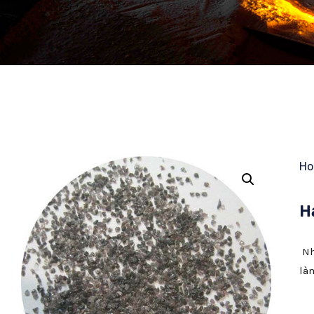
H
H
Nh
là