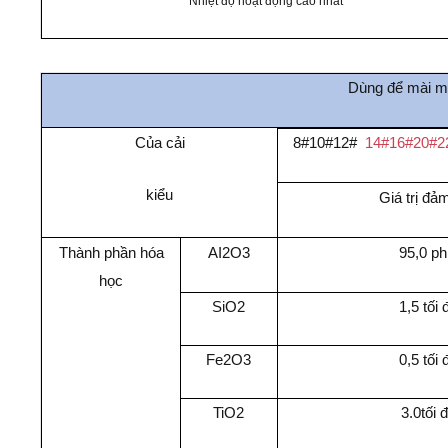
Nhiệt độ hoạt động cao nhất
Dùng để mài mò
Của cải
8#10#12#
14#16#20#2
kiểu
Giá trị đả
Thành phần hóa
AI2O3
95,0 ph
học
SiO2
1,5 tối 
Fe2O3
0,5 tối 
TiO2
3.0tối 