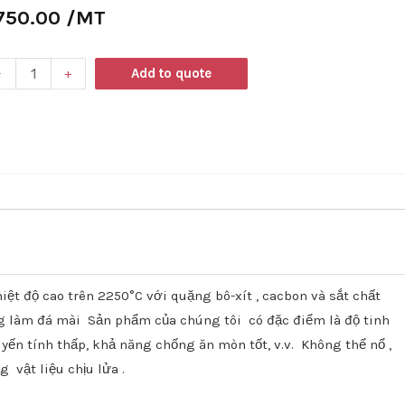
750.00
/MT
-
+
Add to quote
ệt độ cao trên 2250°C với quặng bô-xít
, cacbon và sắt chất
ng làm đá mài
Sản phẩm của chúng tôi
có đặc điểm là độ tinh
tuyến tính thấp, khả năng chống ăn mòn tốt, v.v.
Không
thể nổ
,
ng
vật liệu chịu lửa
.