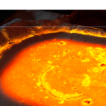
Ủ
Shop
TẢI XUỐNG
Câu hỏi thường gặp