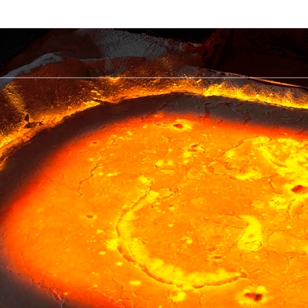
Ủ
Shop
TẢI XUỐNG
Câu hỏi thường gặp