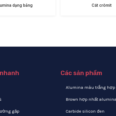
Cát crômit
Hạt nhôm oxit n
 nhanh
Các sản phẩm
Alumina màu trắng hợp
G
Brown hợp nhất alumin
hường gặp
Carbide silicon đen