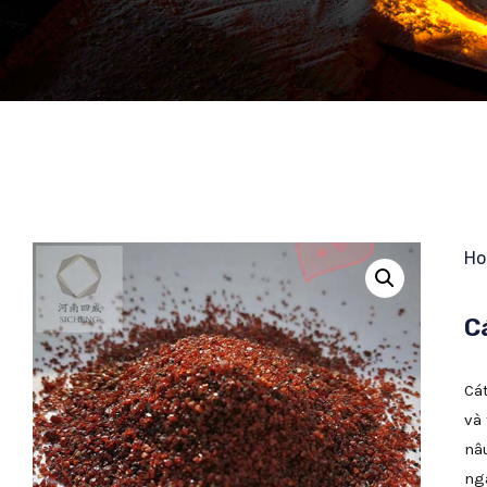
H
C
Cá
và
nâ
ng