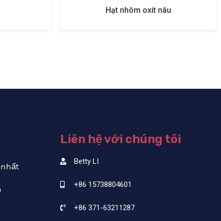
âu
Liên hệ với chúng tôi
Betty LI
 nhất
+86 15738804601
a
+86 371-63211287