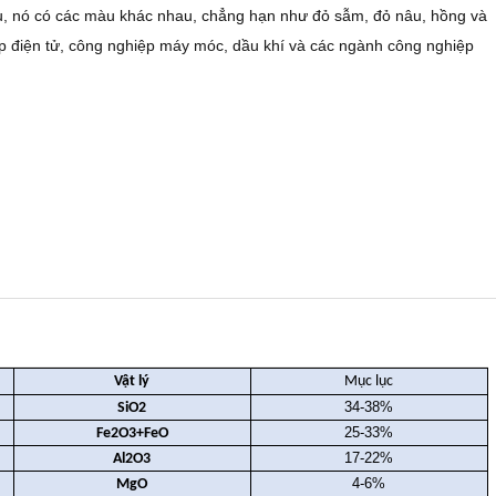
u, nó có các màu khác nhau, chẳng hạn như đỏ sẫm, đỏ nâu, hồng và
p điện tử, công nghiệp máy móc, dầu khí và các ngành công nghiệp
garnet đỏ Phun cát Garnet hồng / garnet đỏ
Vật lý
Mục lục
34-38%
SiO2
25-33%
Fe2O3+FeO
17-22%
Al2O3
4-6%
MgO