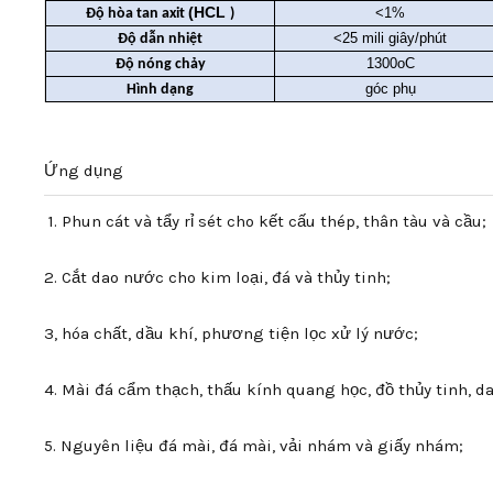
(HCL
<1%
Độ hòa tan axit
)
<25 mili giây/phút
Độ dẫn nhiệt
1300oC
Độ nóng chảy
góc phụ
Hình dạng
Ứng dụng
1. Phun cát và tẩy rỉ sét cho kết cấu thép, thân tàu và cầu;
2. Cắt dao nước cho kim loại, đá và thủy tinh;
3, hóa chất, dầu khí, phương tiện lọc xử lý nước;
4. Mài đá cẩm thạch, thấu kính quang học, đồ thủy tinh, da
5. Nguyên liệu đá mài, đá mài, vải nhám và giấy nhám;