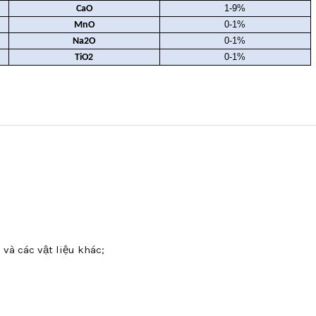
1-9%
CaO
0-1%
MnO
0-1%
Na2O
0-1%
TiO2
 và các vật liệu khác;