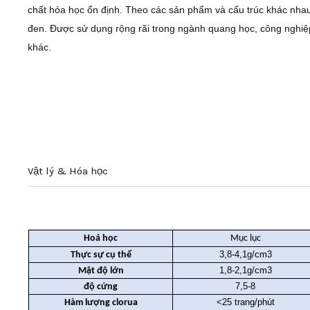
chất hóa học ổn định. Theo các sản phẩm và cấu trúc khác nha
đen. Được sử dụng rộng rãi trong ngành quang học, công nghiệ
khác.
Vật lý & Hóa học
Phun cát Garnet hồng / garnet đỏ Phun cát Garnet hồng / 
Hoá học
Mục lục
3,8-4,1g/cm3
Thực sự cụ thể
1,8-2,1g/cm3
Mật độ lớn
7,5-8
độ cứng
<25 trang/phút
Hàm lượng clorua