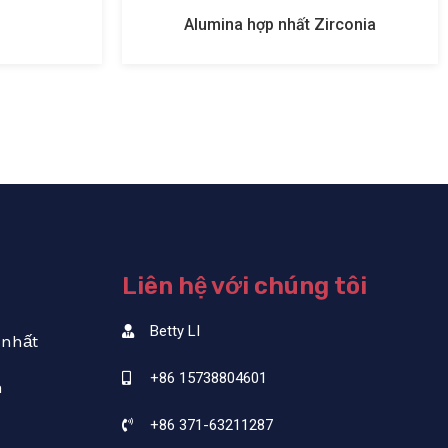
Alumina hợp nhất Zirconia
Liên hệ với chúng tôi
Betty LI
 nhất
+86 15738804601
a
+86 371-63211287