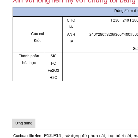
Dùng để mài 
CHO
F230 F240 F280
ĂN
Của cải
ANH
240#280#320#360#400#50
Kiểu
TA
Giá
Thành phần
SIC
hóa học
FC
Fe2O3
H2O
Ứng dụng
F12-F14
, sử dụng để phun cát, loại bỏ rỉ sét, 
Cacbua silic đen: