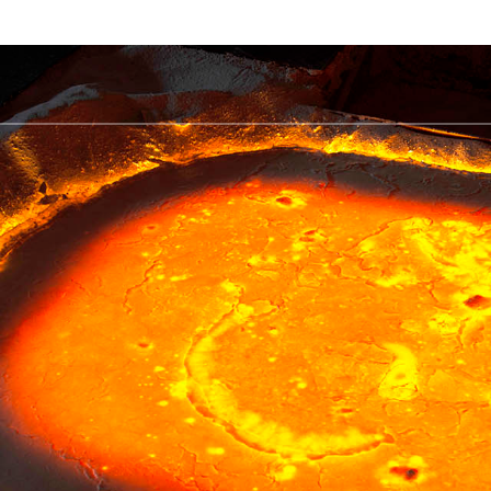
Ủ
Shop
TẢI XUỐNG
Câu hỏi thường gặp