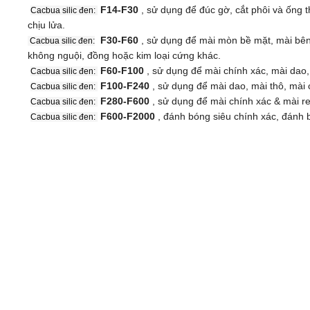
F14-F30
, sử dụng để đúc gờ, cắt phôi và ống t
Cacbua silic đen:
chịu lửa.
F30-F60
, sử dụng để mài mòn bề mặt, mài bên
Cacbua silic đen:
không nguội, đồng hoặc kim loại cứng khác.
F60-F100
, sử dụng để mài chính xác, mài dao, 
Cacbua silic đen:
F100-F240
, sử dụng để mài dao, mài thô, mài 
Cacbua silic đen:
F280-F600
, sử dụng để mài chính xác & mài r
Cacbua silic đen:
F600-F2000
, đánh bóng siêu chính xác, đánh 
Cacbua silic đen: