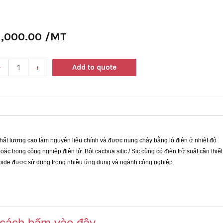
1,000.00
/MT
-
+
Add to quote
 chất lượng cao làm nguyên liệu chính và được nung chảy bằng lò điện ở nhiệt độ
ặc trong công nghiệp điện tử. Bột cacbua silic / Sic cũng có điện trở suất cần thiết
arbide được sử dụng trong nhiều ứng dụng và ngành công nghiệp.
g cách bấm vào đây