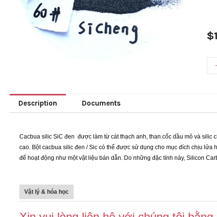
$
Description
Documents
Cacbua silic SiC đen
được làm từ cát thạch anh, than cốc dầu mỏ và silic
cao. Bột cacbua silic đen / Sic có thể được sử dụng cho mục đích chịu lửa ho
để hoạt động như một vật liệu bán dẫn. Do những đặc tính này, Silicon C
Vật lý & hóa học
Xin vui lòng liên hệ với chúng tôi bằn