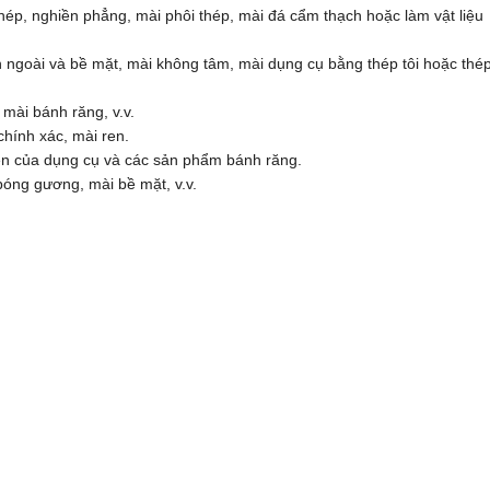
hép, nghiền phẳng, mài phôi thép, mài đá cẩm thạch hoặc làm vật liệu
 ngoài và bề mặt, mài không tâm, mài dụng cụ bằng thép tôi hoặc thé
mài bánh răng, v.v.
chính xác, mài ren.
en của dụng cụ và các sản phẩm bánh răng.
bóng gương, mài bề mặt, v.v.