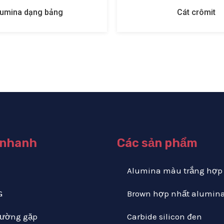
lumina dạng bảng
Cát crômit
 nhanh
Các sản phẩm
Alumina màu trắng hợp
G
Brown hợp nhất alumin
hường gặp
Carbide silicon đen