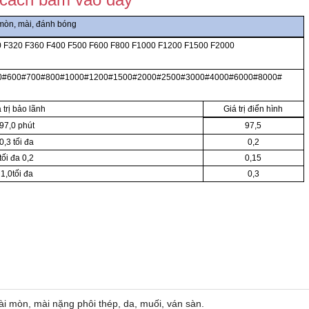
mòn, mài, đánh bóng
 F320 F360 F400 F500 F600 F800 F1000 F1200 F1500 F2000
0#600#700#800#1000#1200#1500#2000#2500#3000#4000#6000#8000#
 trị bảo lãnh
Giá trị điển hình
97,0 phút
97,5
0,3 tối đa
0,2
tối đa 0,2
0,15
1,0tối đa
0,3
mài mòn, mài nặng phôi thép, da, muối, ván sàn.