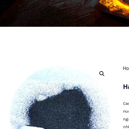
H
H
Ca
nu
ng
nh