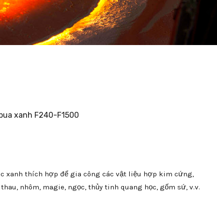
acbua xanh F240-F1500
lic xanh thích hợp để gia công các vật liệu hợp kim cứng,
 thau, nhôm, magie, ngọc, thủy tinh quang học, gốm sứ, v.v.