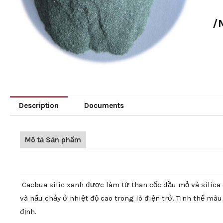
/
Description
Documents
Mô tả Sản phẩm
24 # 36 # 46 # Green Silicon Carbide Carborundum xanh cho bánh mài
Cacbua silic xanh được làm từ than cốc dầu mỏ và silica
và nấu chảy ở nhiệt độ cao trong lò điện trở. Tinh thể màu
định.