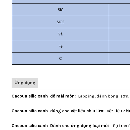
SiC
SiO2
Và
Fe
C
Ứng dụng
Cacbua silic xanh
để mài mòn:
Lapping, đánh bóng, sơn, 
Cacbua silic xanh
dùng cho vật liệu chịu lửa:
Vật liệu ch
Cacbua silic xanh
Dành cho ứng dụng loại mới:
Bộ trao đ