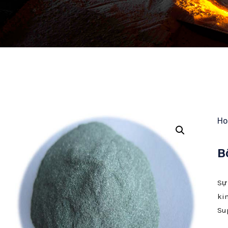
H
B
Sự
ki
Su