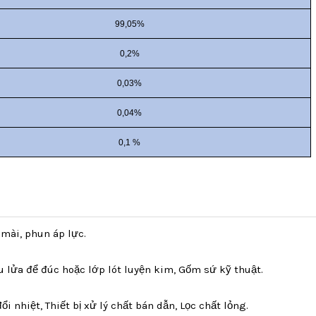
99,05%
0,2%
0,03%
0,04%
0,1
%
mài, phun áp lực.
ịu lửa để đúc hoặc lớp lót luyện kim, Gốm sứ kỹ thuật.
ổi nhiệt, Thiết bị xử lý chất bán dẫn, Lọc chất lỏng.