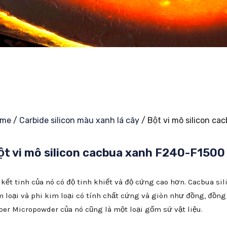
ome
/
Carbide silicon màu xanh lá cây
/ Bột vi mô silicon c
ột vi mô silicon cacbua xanh F240-F1500
 kết tinh của nó có độ tinh khiết và độ cứng cao hơn. Cacbua si
m loại và phi kim loại có tính chất cứng và giòn như đồng, đồng
per Micropowder của nó cũng là một loại gốm sứ vật liệu.