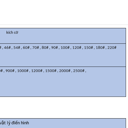
kích cỡ
#
,
46#
,
54#
,
60#
,
70#
,
80#
,
90#
,
100#
,
120#
,
150#
,
180#
,
220#
0#
,
900#
,
1000#
,
1200#
,
1500#
,
2000#
,
2500#
,
vật lý
điển hình