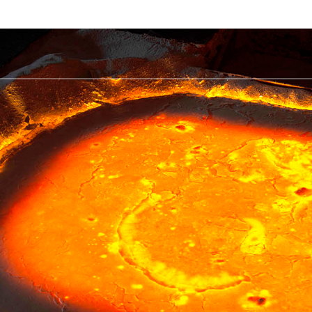
Ủ
Shop
TẢI XUỐNG
Câu hỏi thường gặp