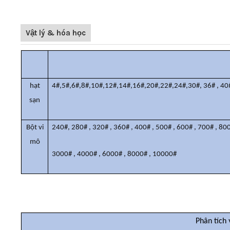
Vật lý & hóa học
hạt
4#,5#,6#,8#,10#,12#,14#,16#,20#,22#,24#,30#,
36#
,
40
sạn
Bột vi
240#,
280#
,
320#
,
360#
,
400#
,
500#
,
600#
,
700#
,
80
mô
3000#
,
4000#
,
6000#
,
8000#
,
10000#
Phân tích