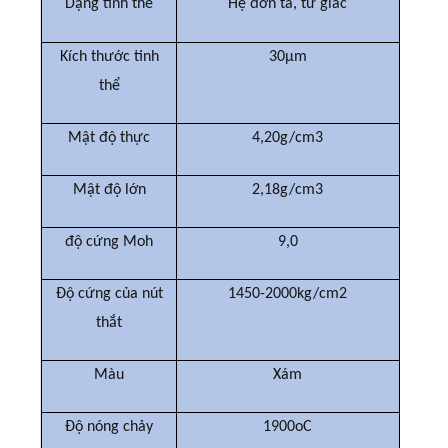
Dạng tinh thể
Hệ đơn tà, tứ giác
Kích thước tinh
30μm
thể
Mật độ thực
4,20g/cm3
Mật độ lớn
2,18g/cm3
độ cứng Moh
9,0
Độ cứng của nút
1450-2000kg/cm2
thắt
Màu
Xám
Độ nóng chảy
1900oC