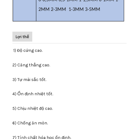
0-0,5MM 0,5-1MM 1-1,5MM 0-1MM 1-
2MM 2-3MM
1-3MM 3-5MM
Lợi thế
1) Độ cứng cao.
2) Căng thẳng cao.
3) Tự mài sắc tốt.
4) Ổn định nhiệt tốt.
5) Chịu nhiệt độ cao.
6) Chống ăn mòn.
7) Tính chất hóa học ổn định.