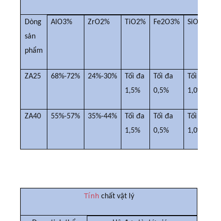
Dòng
AlO3%
ZrO2%
TiO2%
Fe2O3%
SiO2%
sản
phẩm
ZA25
68%-72%
24%-30%
Tối đa
Tối đa
Tối đa
1,5%
0,5%
1,0%
ZA40
55%-57%
35%-44%
Tối đa
Tối đa
Tối đa
1,5%
0,5%
1,0%
Tính
chất vật lý