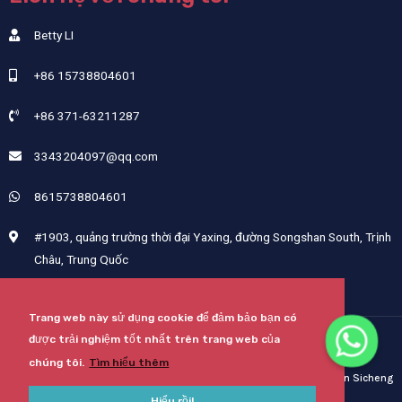
Betty LI
+86 15738804601
+86 371-63211287
3343204097@qq.com
8615738804601
#1903, quảng trường thời đại Yaxing, đường Songshan South, Trịnh
Châu, Trung Quốc
Trang web này sử dụng cookie để đảm bảo bạn có
được trải nghiệm tốt nhất trên trang web của
Bản quyền © 2024 Công ty TNHH Công nghệ mài mòn Hà Nam Si Cheng
chúng tôi.
Tìm hiểu thêm
Sơ Đồ Trang Web
Được Cung Cấp Bởi Henan Sicheng
Hiểu rồi!