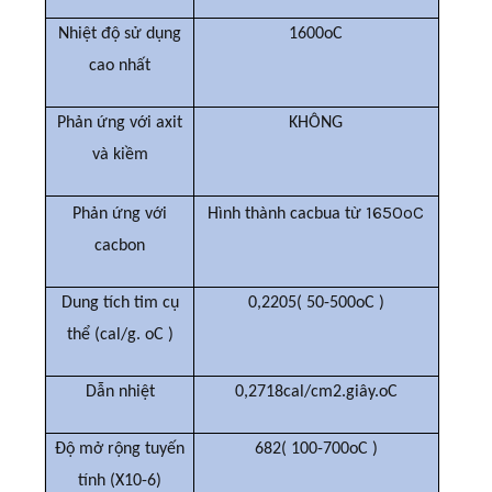
Nhiệt độ sử dụng
1600oC
cao nhất
Phản ứng với axit
KHÔNG
và kiềm
1650oC
Phản ứng với
Hình thành cacbua từ
cacbon
Dung tích tim cụ
0,2205(
50-500oC
)
thể (cal/g.
oC
)
Dẫn nhiệt
0,2718cal/cm2.giây.oC
Độ mở rộng tuyến
682(
100-700oC
)
tính (X10-6)